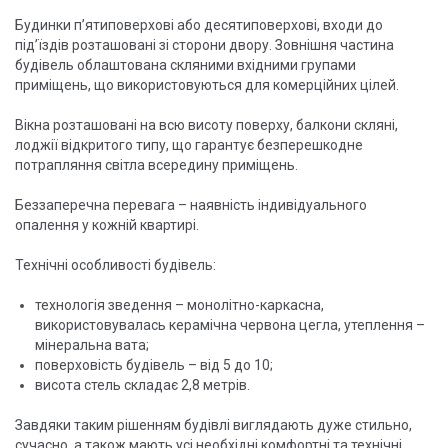
Будинки п’ятиповерхові або десятиповерхові, входи до
під’їздів розташовані зі сторони двору. Зовнішня частина
будівель облаштована скляними вхідними групами
приміщень, що використовуються для комерційних цілей.
Вікна розташовані на всю висоту поверху, балкони скляні,
лоджії відкритого типу, що гарантує безперешкодне
потрапляння світла всередину приміщень.
Беззаперечна перевага – наявність індивідуального
опалення у кожній квартирі.
Технічні особливості будівель:
технологія зведення – монолітно-каркасна,
використовувалась керамічна червона цегла, утеплення –
мінеральна вата;
поверховість будівель – від 5 до 10;
висота стель складає 2,8 метрів.
Завдяки таким рішенням будівлі виглядають дуже стильно,
сучасно, а також мають усі необхідні комфортні та технічні