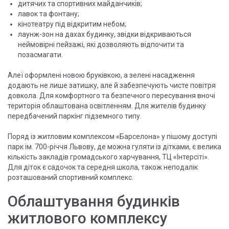
дитячих та спортивних майданчиків;
лавок та фонтану;
кінотеатру під відкритим небом;
лаунж-зон на дахах будинку, звідки відкриваються
неймовірні пейзажі, які дозволяють відпочити та
позасмагати.
Алеї оформлені новою бруківкою, а зелені насадження
додають не лише затишку, але й забезпечують чисте повітря
довкола. Для комфортного та безпечного пересування вночі
територія облаштована освітленням. Для жителів будинку
передбачений паркінг підземного типу.
Поряд із житловим комплексом «Барселона» у пішому доступі
парк ім. 700-річчя Львову, де можна гуляти із дітками, є велика
кількість закладів громадського харчування, ТЦ «Інтерсіті».
Для діток є садочок та середня школа, також неподалік
розташований спортивний комплекс.
Облаштування будинків
житлового комплексу